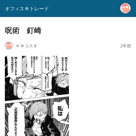
オフィス☆トレード
呪術 釘崎
Ｋ☆コスギ
2年前