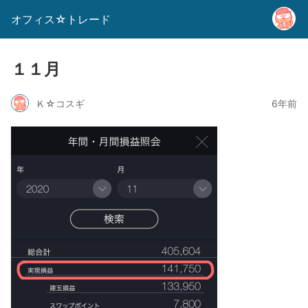
オフィス☆トレード
１１月
Ｋ☆コスギ
6年前